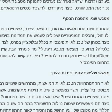
נכיר את המטהוורס, וכיצד ניתן דרכו ,להשכיר נכסים וירטואליים, ולקבל "Royalties". נכיר את ההזדמנויות וכן את האיומים המתעוררים לאור ה
מפגש שני: מהפכת הכסף
ההתפתחויות הטכנולוגיות גורמות, כתוצאה ישירה, לשינויים בפ
ולניהולו, והכלים המוניטריים שיכולים לשמש את המדינות בויסות
כיצד בכוחן של טכנולוגיות פיננסיות בכלל ובלוקצ'יין בפרט, ל
Libra\Diem שפייסבוק תכננה להנפיק? כיצד זה קשור ל
בתחום הפיננסי?
מפגש שלישי: עתיד ניירות הערך
לאור ההתפתחויות הטכנולוגיות המואצות, מתרחשים שינויים רבים
מבוססי בלוקצ'יין, אשר מאפשרים שיטות נזילות מתקדמות, אשר ח
הללו? מה מקומו של יועץ ההשקעות והסוחר לאור ההתפתחויות ה