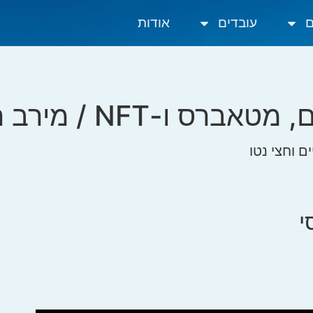
ם
עובדים
אודות
 ו-NFT / מירב הראל
י