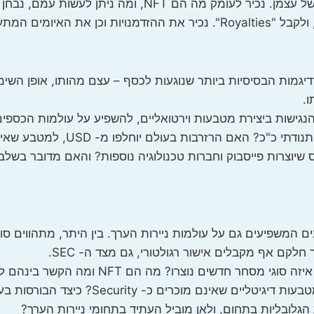
בעולם (לרבות ישראל וארה"ב) נערכים להנפקת מטבע דיגיטלי של עצמן. נכ
שינויים המדוברים.
רדיגמות הבסיסיות ביותר שנוגעות לכסף – עצם מהותו, אופן השי
ו.
צד הנגישות ביצירת מטבעות וירטואליים, להשפיע על עולמות הכספ
כלכלה? מדוע סין מוציאה מטבע דיגיטלי? מדוע מ
מטהוורס שיוצרות פייסבוק וחברות טכנולוגיה נוספות? והאם מדובר בש
 המשפיעים גם על עולמות ניירות הערך. בין היתר, מתהווים סוגי
לקם אף מקבלים אישור רגולטורי, גם מצד ה- SEC.
כיצד הם מאפשרים שיטות נזילות חדשניות? במה הם שונים מ
גלובליות בתחום, ולאן מוביל העתיד בתחומי ניירות הערך?