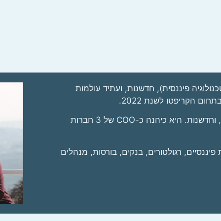
ולוגיה פיננסית), חדשנות, ועתיד עולמות
למירב מעל ל-20 שנות נסיון בטכנולוגיה, פיננסים, אסטרטגיה, וחדשנות. היא כיהנה כ-COO של 3 חברות
יננסיים, רגולטורים, בנקים, בורסות, מנהלים