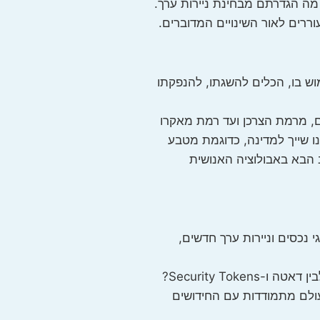
יר לעומק מה הם NFT, ומה ניתן לעשות עמם, נבחן מה הגדרתם מבחינת ניירות ערך.
מוש בו, הכלים להשגתו, להנפקתו
ים, מרמת הצרכן ועד רמת מאקרו
חיר הביטקויין תנודתי כ"כ? האם הרזרבות בעולם יוחלפו מ- USD, למטבע שאינו שייך למדינה, כדוגמת מטבע
לב הבא באבולוציה האנושית
 נכסים וניירות ערך חדשים,
מהם השינויים המתרחשים? אילו סוגי בורסות חדשות נפתחות? איזה סוגי מסחר חדשים נוצרו? מה הם NFT ומה הקשר בינהם לבין דאטה ו-Security Tokens?
מטבעות דיגיטליים שאינם מוכרים כ- Security? כיצד הבורסות בעולם מתמודדות עם החידושים