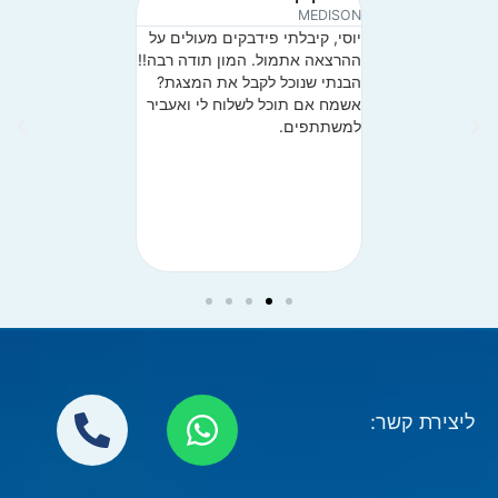
שופטים, בית
MEDISON
חטיבת משאבי אנוש,
יוסי, קיבלתי פידבקים מעולים על
תודה רבה יוסי הפי
בד, לפי שקלול
ההרצאה אתמול. המון תודה רבה!!
ממשיכים לזרום אלינ
 של ההשתלמות
הבנתי שנוכל לקבל את המצגת?
ומהנה שני
חלטות ותורת
אשמח אם תוכל לשלוח לי ואעביר
המשחקים" הציון שלך הוא: 9.64
למשתתפים.
 ההגשה. (אגב זהו
ותר במשוב של
) המון תודות
ליצירת קשר: